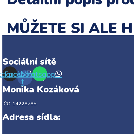
MŮŽETE SI ALE H
Sociální sítě
stagram
Facebook-
Whatsapp
f
Monika Kozáková
IČO:
14228785
Adresa sídla: