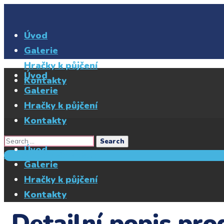
Úvod
Galerie
Hračky k půjčení
Úvod
Kontakty
Galerie
Hračky k půjčení
Kontakty
Úvod
info@pujcimsihracku.cz
Galerie
Hračky k půjčení
Kontakty
Detailní popis pro